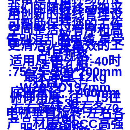
用
我们的随行移动架采
用创新的整线管理设
计
可帮助保持您的工作
空间整洁、有序和高
效
告别混乱的电缆,享受
更清洁、更高效的工
作环境
产品规格:
适用尺寸: : 27-40时
适用孔距:
:75*75~200*200mm
最大承重 12kg
托盘尺寸: :
W205*D197mm
底座直径: : 400mm
俯仰角度 :往上15往
下30
左右旋转:左右各70
电视垂直旋转:左右各
180
产品材质:SPCC高强
度钢板