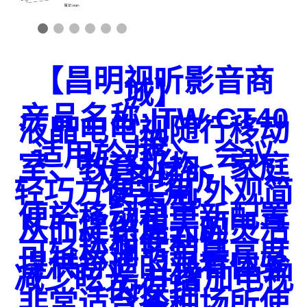
【昌明视听影音商
城】
产品名称:ITW-CT40
液晶电电视随行移动
架
适用於办公、会议
室、教育机构、家庭
及各场所
轻巧方便实用,外观简
约有型
便於移动和重新配置
从而提供更大的灵活
性和便利性
可轻松调节萤幕高度
提供舒适的观看体验
减少眩光,并增加电视
的保护
非常适合各种场所使