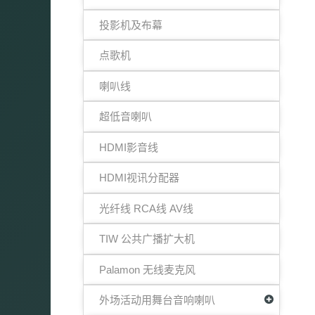
投影机及布幕
点歌机
喇叭线
超低音喇叭
HDMI影音线
HDMI视讯分配器
光纤线 RCA线 AV线
TIW 公共广播扩大机
Palamon 无线麦克风
外场活动用舞台音响喇叭