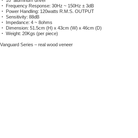
・ 10” aluminum driver
・ Frequency Response: 30Hz ~ 150Hz ± 3dB
・ Power Handling: 120watts R.M.S. OUTPUT
・ Sensitivity: 88dB
・ Impedance: 4 ~ 8ohms
・ Dimension: 51.5cm (H) x 43cm (W) x 46cm (D)
・ Weight: 20Kgs (per piece)
Vanguard Series – real wood veneer