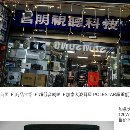
关於昌明视听
首页
商品介绍
超低音喇叭
加拿大波耳星 POLESTAR超重低
加拿大
120
售价 N