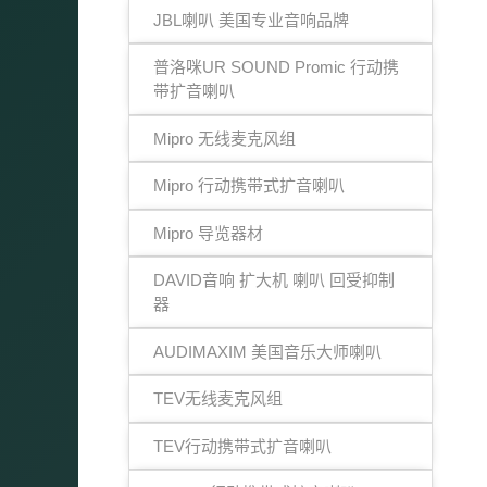
JBL喇叭 美国专业音响品牌
普洛咪UR SOUND Promic 行动携
带扩音喇叭
Mipro 无线麦克风组
Mipro 行动携带式扩音喇叭
Mipro 导览器材
DAVID音响 扩大机 喇叭 回受抑制
器
AUDIMAXIM 美国音乐大师喇叭
TEV无线麦克风组
TEV行动携带式扩音喇叭