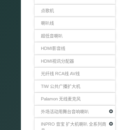
点歌机
喇叭线
超低音喇叭
HDMI影音线
HDMI视讯分配器
光纤线 RCA线 AV线
TIW 公共广播扩大机
Palamon 无线麦克风
外场活动用舞台音响喇叭
INPRO 音宝 扩大机喇叭 全系列商