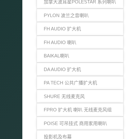
加拿大波耳星POLESTAR 系列喇叭
PYLON 波兰之音喇叭
FH AUDIO 扩大机
FH AUDIO 喇叭
BAIKAL喇叭
DA AUDIO 扩大机
PA TECH 公共广播扩大机
SHURE 无线麦克风
FPRO 扩大机 喇叭 无线麦克风组
POISE 可吊挂式 商用家用喇叭
投影机及布幕