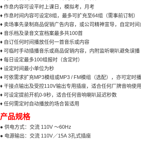
♦ 作息内容可设平时上课日，模拟考，月考
♦ 作息时间内容可设定8组，最多可扩充至64组（需事前订制）
♦ 卖场事先录制商品促销广告内容，或公司精神宣导，自定时间
♦ 音乐档及录音文宣档案最多共100首
♦ 自订任何时间播放任何一首音乐或内容
♦ 可临时手动插播音乐或商品促销内容，内附监听喇叭避免误播
♦ 每日设定最多100组报时（含定时）
♦ 设定时间最小单位为秒
♦ 可依需求扩充MP3模组或MP3 / FM模组（选配），亦可定时
♦ 干接点输出及受控110V输出专用插座，适合任何厂牌音响使
♦ 可设定提前开机0-9秒，适合任何音响喇叭延迟秒数
♦ 任何需定时自动播放的场合皆适用
产品规格
● 供电方式：交流 110V ～60Hz
● 电源输出：交流 110V／15A 3孔式插座