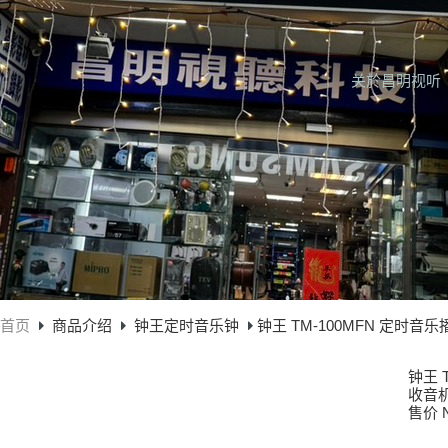
关於昌明视听
首页
商品介绍
钟王定时音乐钟
钟王 TM-100MFN 定时音
钟王 
收音机
售价 N