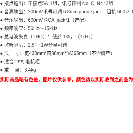
● 接点输出：干接点5A*1组，讯号控制 No C Nc *2组
● 音源输出：300mV讯号可调 6.3mm phone jack，阻抗 60
● 音乐输出：600mV RCA jack*1（选配）
● 频率响应：50Hz～15kHz
● 总谐波失真（THD）：低於 1％，（1kHz）
● 监听喇叭：2.5″／1W音量可调
● 尺 寸：宽430mm*高88mm*深365mm（不含脚垫）
● 适合19″标准机柜
● 重 量：3.4kg
实际商品略有色差，图片仅供参考，颜色请以实际收到之商品为