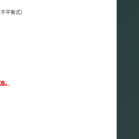
0Ω（不平衡式）
准。