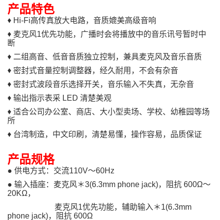
产品特色
♦ Hi-Fi高传真放大电路，音质媲美高级音响
♦ 麦克风1优先功能，广播时会将播放中的音乐讯号暂时中
断
♦ 二组高音、低音音质独立控制，兼具麦克风及音乐音质
♦ 密封式音量控制调整器，经久耐用，不会有杂音
♦ 密封式波段音乐选择开关，音乐输入不失真，无杂音
♦ 输出指示表采 LED 清楚美观
♦ 适合公司办公室、商店、大小型卖场、学校、幼稚园等场
所
♦ 台湾制造，中文印刷，清楚易懂，操作容易，品质保证
产品规格
● 供电方式：交流110V～60Hz
● 输入插座：麦克风＊3(6.3mm phone jack)，阻抗 600Ω～
20KΩ，
麦克风1优先功能，辅助输入＊1(6.3mm
phone jack)，阻抗 600Ω