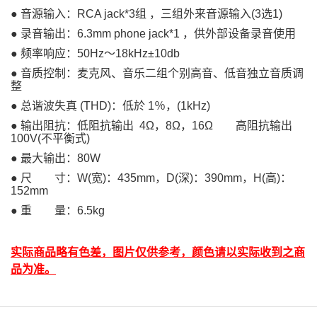
● 音源输入：RCA jack*3组 ，三组外来音源输入(3选1)
● 录音输出：6.3mm phone jack*1 ，供外部设备录音使用
● 频率响应：50Hz～18kHz±10db
● 音质控制：麦克风、音乐二组个别高音、低音独立音质调
整
● 总谐波失真 (THD)：低於 1％，(1kHz)
● 输出阻抗：低阻抗输出 4Ω，8Ω，16Ω 高阻抗输出
100V(不平衡式)
● 最大输出：80W
● 尺 寸：W(宽)：435mm，D(深)：390mm，H(高)：
152mm
● 重 量：6.5kg
实际商品略有色差，图片仅供参考，颜色请以实际收到之商
品为准。