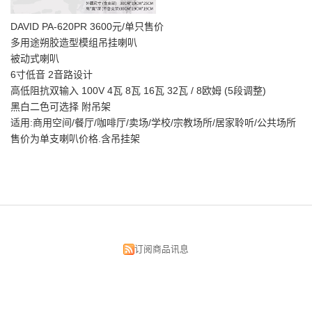
DAVID PA-620PR 3600元/单只售价
多用途朔胶造型模组吊挂喇叭
被动式喇叭
6寸低音 2音路设计
高低阻抗双输入 100V 4瓦 8瓦 16瓦 32瓦 / 8欧姆 (5段调整)
黑白二色可选择 附吊架
适用:商用空间/餐厅/咖啡厅/卖场/学校/宗教场所/居家聆听/公共场所
售价为单支喇叭价格.含吊挂架
订阅商品讯息
昌明视听科技有限公司
台北市中正区汉口街134号