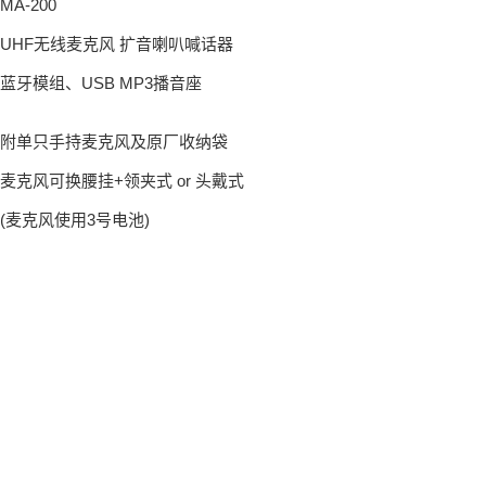
MA-200
UHF无线麦克风 扩音喇叭喊话器
蓝牙模组、USB MP3播音座
附单只手持麦克风及原厂收纳袋
麦克风可换腰挂+领夹式 or 头戴式
(麦克风使用3号电池)