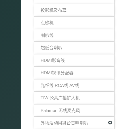
投影机及布幕
点歌机
喇叭线
超低音喇叭
HDMI影音线
HDMI视讯分配器
光纤线 RCA线 AV线
TIW 公共广播扩大机
Palamon 无线麦克风
外场活动用舞台音响喇叭