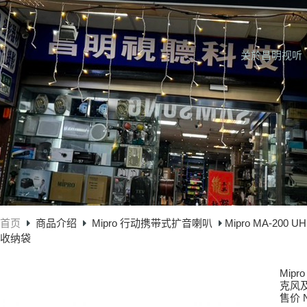
关於昌明视听
首页
商品介绍
Mipro 行动携带式扩音喇叭
Mipro MA-2
收纳袋
Mip
克风
售价 N