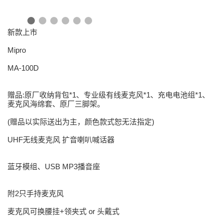
新款上市
Mipro
MA-100D
赠品:原厂收纳背包*1、专业级有线麦克风*1、充电电池组*1、
麦克风海绵套、原厂三脚架。
(赠品以实际送出为主，颜色款式恕无法指定)
UHF无线麦克风 扩音喇叭喊话器
蓝牙模组、USB MP3播音座
附2只手持麦克风
麦克风可换腰挂+领夹式 or 头戴式